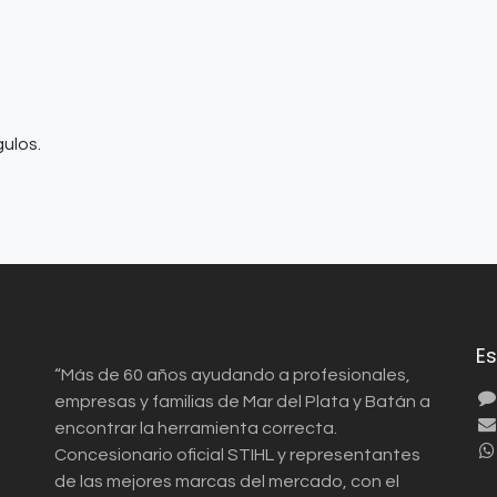
gulos.
E
“Más de 60 años ayudando a profesionales,
empresas y familias de Mar del Plata y Batán a
encontrar la herramienta correcta.
Concesionario oficial STIHL y representantes
de las mejores marcas del mercado, con el