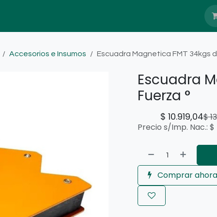
Nosotros
Blog
Servicio Têcnico
Accesorios e Insumos
Escuadra Magnetica FMT 34kgs d
Escuadra M
Fuerza °
$
10.919,04
$
1
Precio s/Imp. Nac.:
$
Comprar ahor