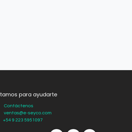
stamos para ayudarte
Contáctenos
ventas@e-seyco.com
+54 9 223 5951097