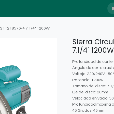
Nosotros
Blog
Servicio Têcnico
l TS11218576-4 7.1/4" 1200W
Sierra Circu
7.1/4" 1200W
Profundidad de corte 
Ángulo de corte ajusta
Voltaje: 220/240V - 50
Potencia: 1200w
Tamaño del disco: 7.1
Eje del disco: 20mm
Velocidad en vacío: 5
Profundidad máxima d
45 Grados: 45mm