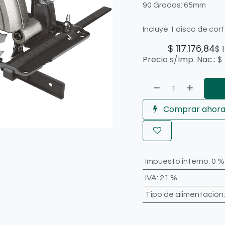
90 Grados: 65mm
Incluye 1 disco de cor
$
117.176,84
$
Precio s/Imp. Nac.:
$
Comprar ahor
Impuesto interno
:
0 %
IVA
:
21 %
Tipo de alimentación