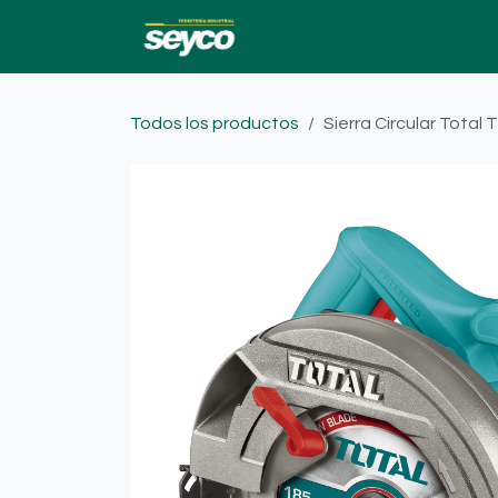
Ir al contenido
Ofertas
Catalogo
Todos los productos
Sierra Circular Tota