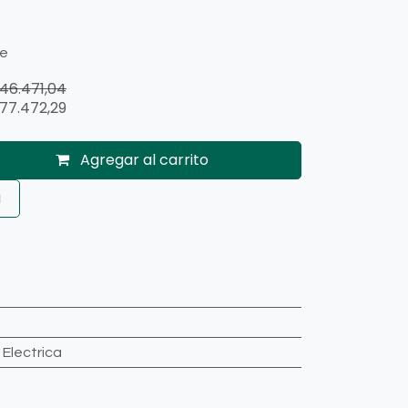
te
146.471,04
77.472,29
Agregar al carrito
a
:
Electrica