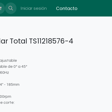
Contacto
Iniciar sesión
lar Total TS11218576-4
ajustable
ble de 0º a 45º
/60Hz
/4" - 185mm
000rpm
e corte: