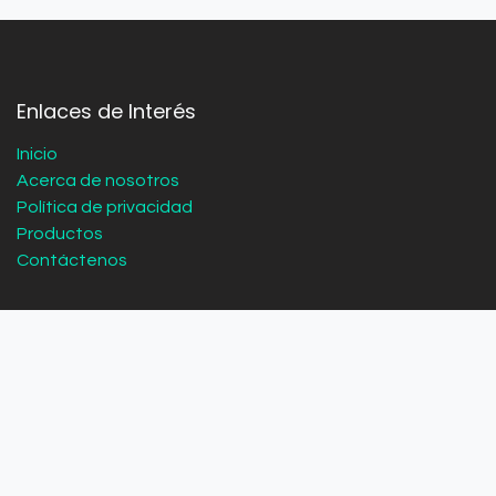
Enlaces de Interés
Inicio
Acerca de nosotros
Política de privacidad
Productos
Contáctenos
“Más de 60 años ayudando a profesionales, empresas y
familias de Mar del Plata y Batán a encontrar la
herramienta correcta. Concesionario oficial STIHL y
representantes de las mejores marcas del mercado, con
el asesoramiento de siempre.”