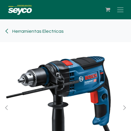
Ir al contenido
Herramientas Electricas