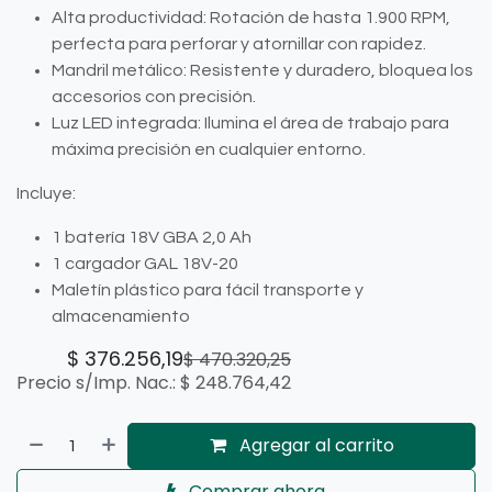
Alta productividad: Rotación de hasta 1.900 RPM,
perfecta para perforar y atornillar con rapidez.
Mandril metálico: Resistente y duradero, bloquea los
accesorios con precisión.
Luz LED integrada: Ilumina el área de trabajo para
máxima precisión en cualquier entorno.
Incluye:
1 batería 18V GBA 2,0 Ah
1 cargador GAL 18V-20
Maletín plástico para fácil transporte y
almacenamiento
$
376.256,19
$
470.320,25
Precio s/Imp. Nac.:
$
248.764,42
Agregar al carrito
Comprar ahora