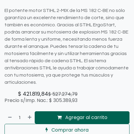
El potente motor STIHL 2-MIX de la MS 182 C-BE no sólo
garantiza un excelente rendimiento de corte, sino que
también es económico. Gracias al STIHL ErgoStart,
podrás arrancar su motosierra de explosion MS 182 C-BE
de forma lenta y uniforme, necesitando menos fuerza
durante el arranque. Puedes tensar la cadena de tu
motosierra fácilmente y sin utilizar herramientas gracias
al tensado rápido de cadena STIHL. El sistema
antivibraciones STIHL le ayuda a trabajar cómodamente
con tu motosierra, ya que protege tus músculos y
articulaciones.
$
421.819,84
$
527.274,79
Precio s/Imp. Nac.:
$
305.389,93
Agregar al carrito
Comprar ahora