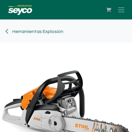
Ir al contenido
Herramientas Explosión