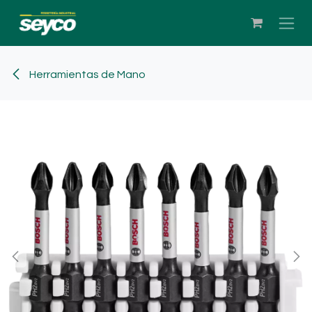
Ir al contenido
Herramientas de Mano