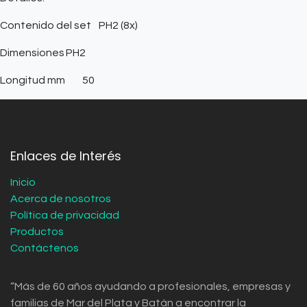
Contenido del set
PH2 (8x)
Dimensiones
PH2
Longitud mm
50
Enlaces de Interés
Inicio
Acerca de nosotros
Política de privacidad
Productos
Contáctenos
“Más de 60 años ayudando a profesionales, empresas y
familias de Mar del Plata y Batán a encontrar la