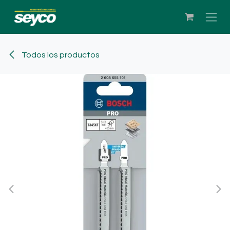
Ir al contenido
Todos los productos