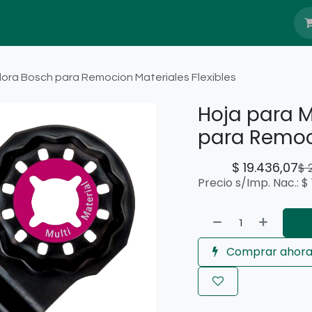
Nosotros
Blog
Servicio Têcnico
dora Bosch para Remocion Materiales Flexibles
Hoja para M
para Remoci
$
19.436,07
$
Precio s/Imp. Nac.:
$
Comprar ahor