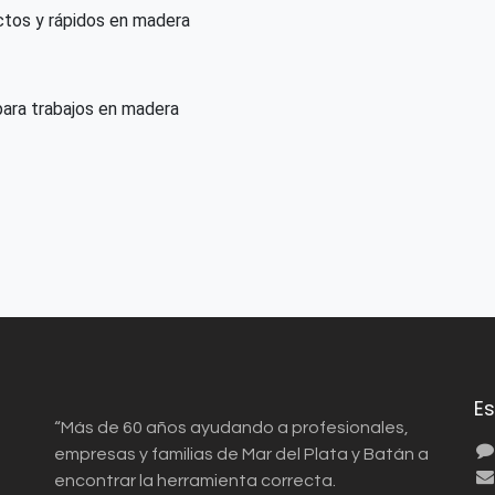
ctos y rápidos en madera
para trabajos en madera
E
“Más de 60 años ayudando a profesionales,
empresas y familias de Mar del Plata y Batán a
encontrar la herramienta correcta.