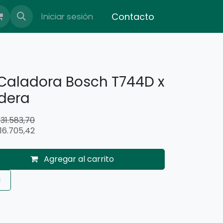
Contacto
Iniciar sesión
 Caladora Bosch T744D x
dera
$
31.583,70
16.705,42
Agregar al carrito
a