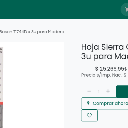
Nosotros
Blog
Servicio Têcnico
 Bosch T744D x 3u para Madera
Hoja Sierra
3u para Ma
$
25.266,95
Precio s/Imp. Nac.:
$
Comprar ahor