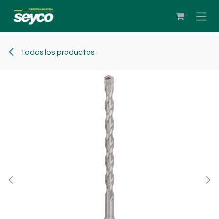
Ir al contenido
Todos los productos