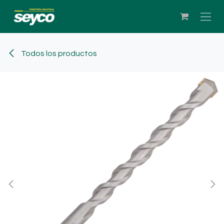
Ir al contenido
Todos los productos