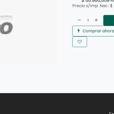
$
86.986,80
$
1
Precio s/Imp. Nac.:
$
Comprar ahor