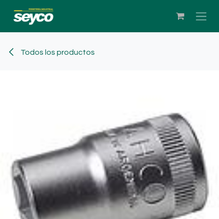
Ir al contenido
Todos los productos