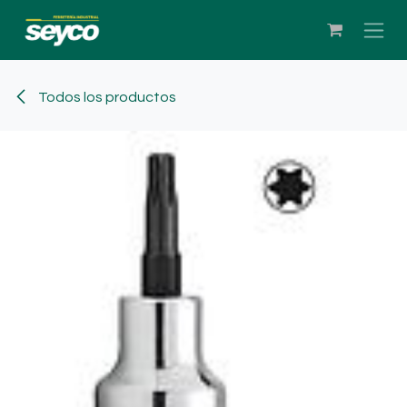
Ir al contenido
Todos los productos