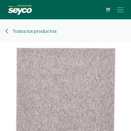
Ir al contenido
Todos los productos