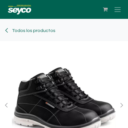
Ir al contenido
Todos los productos