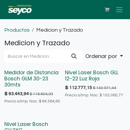
Ir al contenido
Productos
Medicion y Trazado
Medicion y Trazado
Ordenar por
Medidor de Distancia
Nivel Laser Bosch GLL
OFERTA
OFERTA
Bosch GLM 30-23
12-22 Luz Roja
30mts
$
112.777,15
$
140.971,44
$
93.443,94
$
116.804,93
Precio s/Imp. Nac.
$
102.060,77
Precio s/Imp. Nac.
$
84.564,65
Nivel Laser Bosch