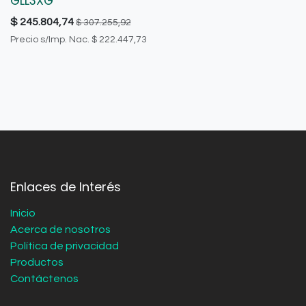
GLL3XG
$
245.804,74
$
307.255,92
Precio s/Imp. Nac.
$
222.447,73
Enlaces de Interés
Inicio
Acerca de nosotros
Política de privacidad
Productos
Contáctenos