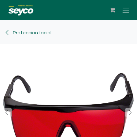
Ir al contenido
Proteccion facial