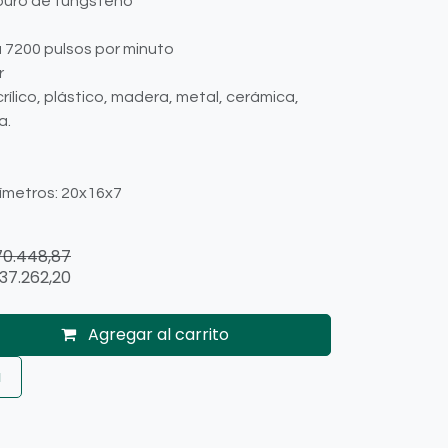
rburo de tungsteno
a 7200 pulsos por minuto
r
acrílico, plástico, madera, metal, cerámica,
a.
ímetros: 20x16x7
70.448,87
37.262,20
Agregar al carrito
a