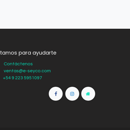
stamos para ayudarte
Contáctenos
ventas@e-seyco.com
+54 9 223 5951097