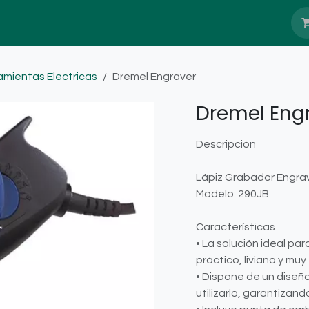
Nosotros
Blog
Servicio Têcnico
amientas Electricas
Dremel Engraver
Dremel Eng
Descripción
Lápiz Grabador Engrav
Modelo: 290JB
Características
• La solución ideal pa
práctico, liviano y muy f
• Dispone de un dise
utilizarlo, garantizan