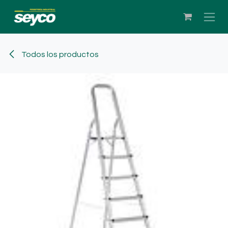
Ir al contenido
Todos los productos