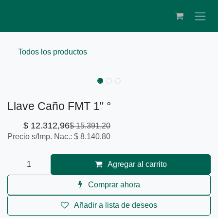
Ir al contenido
Todos los productos
Llave Caño FMT 1" °
$
12.312,96
$
15.391,20
Precio s/Imp. Nac.:
$
8.140,80
Agregar al carrito
Comprar ahora
Añadir a lista de deseos