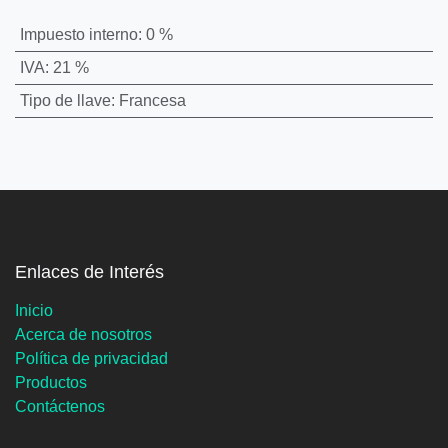
Impuesto interno
:
0 %
IVA
:
21 %
Tipo de llave
:
Francesa
Enlaces de Interés
Inicio
Acerca de nosotros
Política de privacidad
Productos
Contáctenos