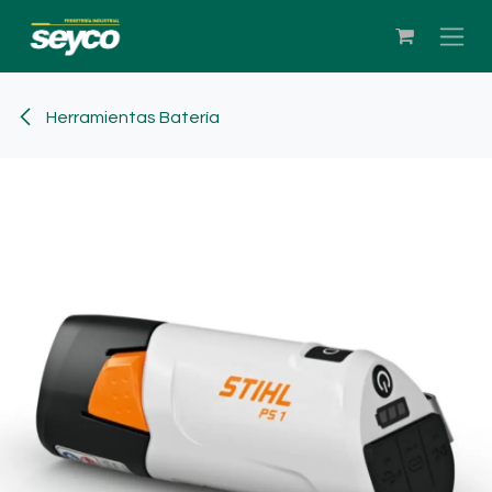
Ir al contenido
Herramientas Batería