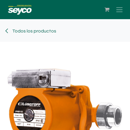
Ir al contenido
Todos los productos