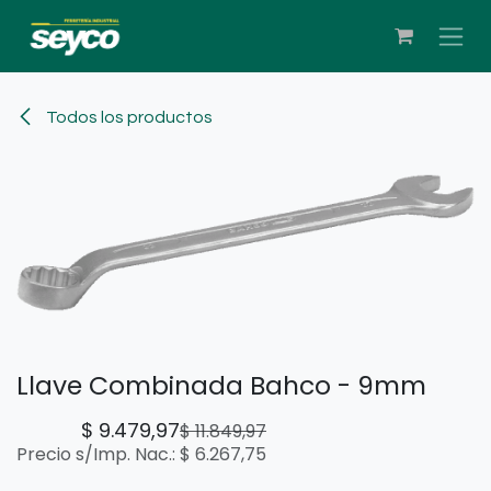
Ir al contenido
Todos los productos
Llave Combinada Bahco - 9mm
$
9.479,97
$
11.849,97
Precio s/Imp. Nac.:
$
6.267,75