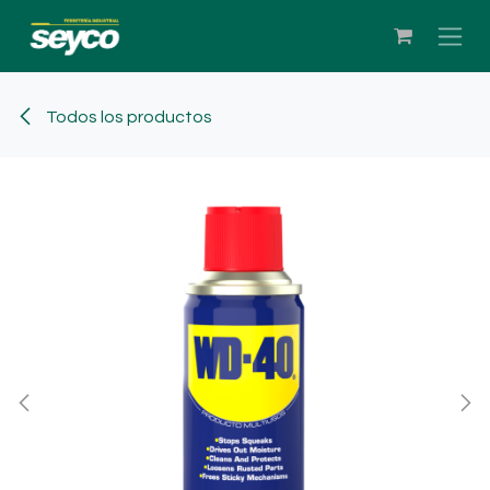
Ir al contenido
Todos los productos