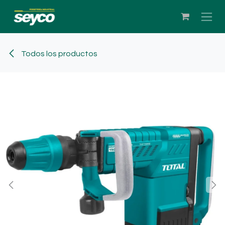
Ir al contenido
Todos los productos