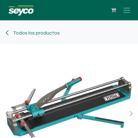
Ir al contenido
Todos los productos