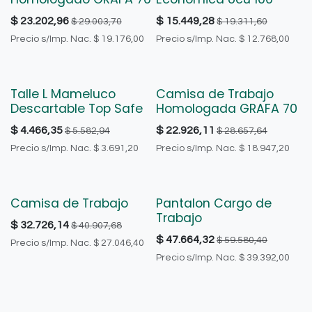
$
23.202,96
$
15.449,28
$
29.003,70
$
19.311,60
Precio s/Imp. Nac.
$
19.176,00
Precio s/Imp. Nac.
$
12.768,00
Talle L Mameluco
Camisa de Trabajo
Descartable Top Safe
Homologada GRAFA 70
$
4.466,35
$
22.926,11
$
5.582,94
$
28.657,64
Precio s/Imp. Nac.
$
3.691,20
Precio s/Imp. Nac.
$
18.947,20
Camisa de Trabajo
Pantalon Cargo de
Trabajo
$
32.726,14
$
40.907,68
$
47.664,32
$
59.580,40
Precio s/Imp. Nac.
$
27.046,40
Precio s/Imp. Nac.
$
39.392,00