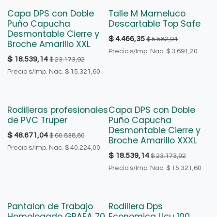
Capa DPS con Doble
Talle M Mameluco
Puño Capucha
Descartable Top Safe
Desmontable Cierre y
$
4.466,35
$
5.582,94
Broche Amarillo XXL
Precio s/Imp. Nac.
$
3.691,20
$
18.539,14
$
23.173,92
Precio s/Imp. Nac.
$
15.321,60
Rodilleras profesionales
Capa DPS con Doble
de PVC Truper
Puño Capucha
Desmontable Cierre y
$
48.671,04
$
60.838,80
Broche Amarillo XXXL
Precio s/Imp. Nac.
$
40.224,00
$
18.539,14
$
23.173,92
Precio s/Imp. Nac.
$
15.321,60
Pantalon de Trabajo
Rodillera Dps
Homologado GRAFA 70
Economica Ucu 100