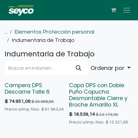
Ir al contenido
...
Elementos Protección personal
Indumentaria de Trabajo
Indumentaria de Trabajo
Ordenar por
Campera DPS
Capa DPS con Doble
Descarne Talle 6
Puño Capucha
Desmontable Cierre y
$
74.951,08
$
93.688,85
Broche Amarillo XL
Precio s/Imp. Nac.
$
61.943,04
$
18.539,14
$
23.173,92
Precio s/Imp. Nac.
$
15.321,60