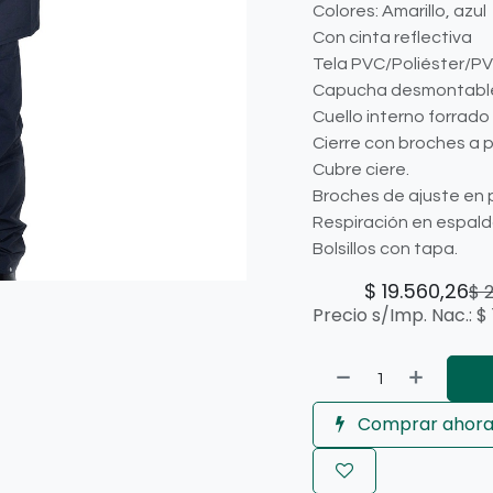
Colores: Amarillo, azul
Con cinta reflectiva
Tela PVC/Poliéster/PVC
Capucha desmontabl
Cuello interno forrado
Cierre con broches a p
Cubre ciere.
Broches de ajuste en 
Respiración en espalda
Bolsillos con tapa.
$
19.560,26
$
Precio s/Imp. Nac.:
$
Comprar ahor