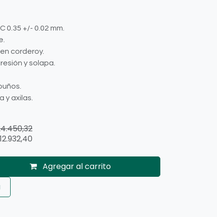
 0.35 +/- 0.02 mm.
e.
 en corderoy.
resión y solapa.
puños.
 y axilas.
24.450,32
12.932,40
Agregar al carrito
a