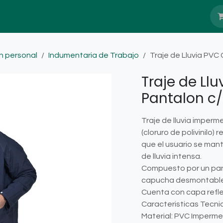
Nosotros
Blog
Servicio Têcnico
n personal
Indumentaria de Trabajo
Traje de Lluvia PVC
Traje de Ll
Pantalon c/
Traje de lluvia imper
(cloruro de polivinilo) 
que el usuario se man
de lluvia intensa.
Compuesto por un pan
capucha desmontable
Cuenta con capa refle
Caracteristicas Tecni
Material: PVC Imperm